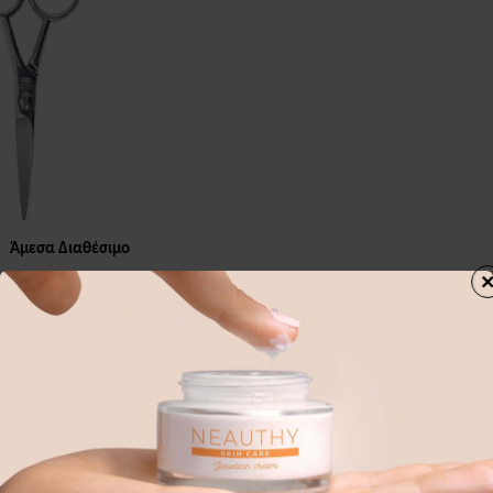
Άμεσα Διαθέσιμο
ΑΛΙΔΙ ΓΙΑ
4.5"
άθι