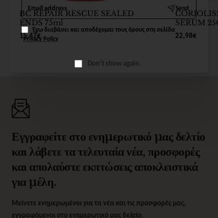
Email
Send
address
BC REPAIR RESCUE SEALED
CORIOLIS
ENDS 75ml
SERUM 25
Έχω διαβάσει και αποδέχομαι τους όρους στη σελίδα
15,47€
22,98€
Privacy Policy
Don't show again.
Εγγραφείτε στο ενημερωτικό μας δελτίο
και λάβετε τα τελευταία νέα, προσφορές
και απολαύστε εκπτώσεις αποκλειστικά
για μέλη.
Μείνετε ενημερωμένοι για τα νέα και τις προσφορές μας,
εγγραφόμενοι στο ενημερωτικό μας δελτίο.