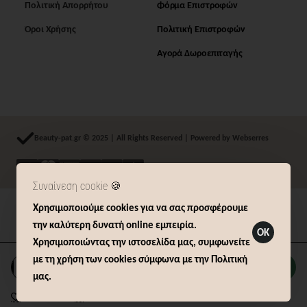
Πολιτική Απορρήτου
Φόρμα Επιστροφών
Όροι Χρήσης
Πολιτική Επιστροφών
Αγορά Δωροεπιταγής
Beauty-pat.gr © 2025 | All Rights Reserved | Powered by Webserres
Συναίνεση cookie 🍪
Χρησιμοποιούμε cookies για να σας προσφέρουμε
Δήλωση Υπαναχώρησης (14 ημερών)
την καλύτερη δυνατή online εμπειρία.
OK
Χρησιμοποιώντας την ιστοσελίδα μας, συμφωνείτε
με τη χρήση των cookies σύμφωνα με την Πολιτική
Καλάθι
μας.
Επιθυμητό
Σύγκριση