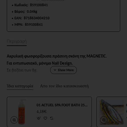
Κωδικός:
859100841
Βάρος:
0.04kg
EAN:
8718634004210
MPN:
859100841
Περιγραφή
Ακρυλική
φωσφορίζουσα πράσινη
σκόνη της MAGNETIC.
Για εντυπωσιακό, μόνιμο Nail Design.
Σε βαζάκι των 8g.
Ίδια κατηγορία
Απο τον ίδιο κατασκευαστή
01 ACTUEL SPA FOOT BATH 250ml
4,18€