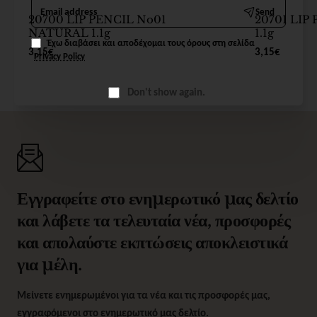
Email
Send
address
20700 LIP PENCIL No01
20701 LIP
NATURAL 1.1g
1.1g
Έχω διαβάσει και αποδέχομαι τους όρους στη σελίδα
3,15€
3,15€
Privacy Policy
Don't show again.
Εγγραφείτε στο ενημερωτικό μας δελτίο
και λάβετε τα τελευταία νέα, προσφορές
και απολαύστε εκπτώσεις αποκλειστικά
για μέλη.
Μείνετε ενημερωμένοι για τα νέα και τις προσφορές μας,
εγγραφόμενοι στο ενημερωτικό μας δελτίο.