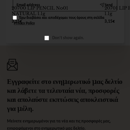
Email
Send
address
20700 LIP PENCIL No01
20701 LIP
NATURAL 1.1g
1.1g
Έχω διαβάσει και αποδέχομαι τους όρους στη σελίδα
3,15€
3,15€
Privacy Policy
Don't show again.
Εγγραφείτε στο ενημερωτικό μας δελτίο
και λάβετε τα τελευταία νέα, προσφορές
και απολαύστε εκπτώσεις αποκλειστικά
για μέλη.
Μείνετε ενημερωμένοι για τα νέα και τις προσφορές μας,
εγγραφόμενοι στο ενημερωτικό μας δελτίο.