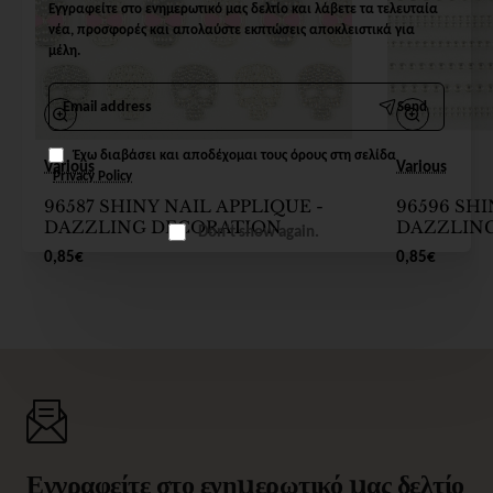
Εγγραφείτε στο ενημερωτικό μας δελτίο και λάβετε τα τελευταία
νέα, προσφορές και απολαύστε εκπτώσεις αποκλειστικά για
μέλη.
Email
Send
address
Έχω διαβάσει και αποδέχομαι τους όρους στη σελίδα
Various
Various
Privacy Policy
96587 SHINY NAIL APPLIQUE -
96596 SHI
DAZZLING DECORATION
DAZZLIN
Don't show again.
0,85€
0,85€
Εγγραφείτε στο ενημερωτικό μας δελτίο