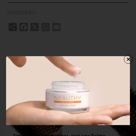
ΚΟΙΝΟΠΟΙΗΣΗ
Share
Facebook
X
WhatsApp
Email
ΣΧΕΤΙΚΑ ΠΡΟΙΟΝΤΑ
ΑΓΟΡΑΣΑΝ ΕΠΙΣΗΣ
ΑΠΟ ΤΗΝ ΙΔ
Εγγραφείτε στο ενημερωτικό μας δελτίο