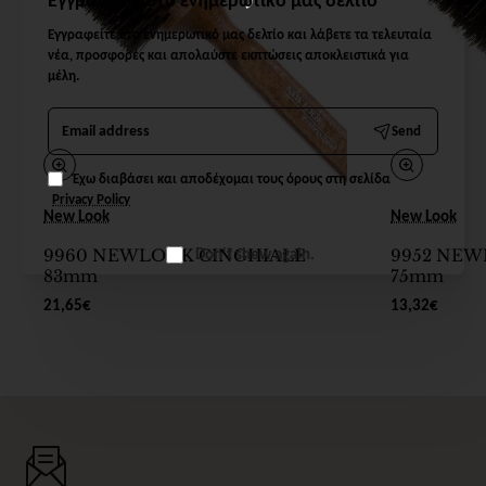
Εγγραφείτε στο ενημερωτικό μας δελτίο και λάβετε τα τελευταία
νέα, προσφορές και απολαύστε εκπτώσεις αποκλειστικά για
μέλη.
Email
Send
address
Έχω διαβάσει και αποδέχομαι τους όρους στη σελίδα
Privacy Policy
New Look
New Look
Don't show again.
9960 NEWLOOK CINGHIALE
9952 NEW
83mm
75mm
21,65€
13,32€