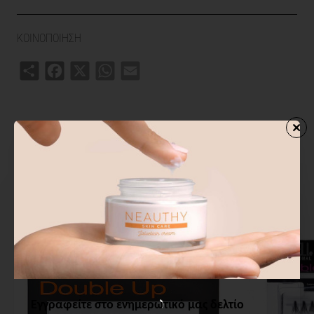
χρησιμοποιήσετε μάσκαρα η αντοχή τους διαρκεί το πολύ 3
χρήσεις, καθώς η μάσκαρα τις εμποτίζει και φθείρονται πιο
ΚΟΙΝΟΠΟΙΗΣΗ
γρήγορα.
Share
Facebook
X
WhatsApp
Email
ΣΧΕΤΙΚΑ ΠΡΟΙΟΝΤΑ
ΑΓΟΡΑΣΑΝ ΕΠΙΣΗΣ
ΑΠΟ ΤΗΝ ΙΔ
Εγγραφείτε στο ενημερωτικό μας δελτίο