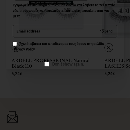
Εγγραφείτε στο ενημερωτικό μας δελτίο και λάβετε τα τελευταία
νέα, προσφορές και απολαύστε εκπτώσεις αποκλειστικά για
μέλη.
Email
Send
address
Έχω διαβάσει και αποδέχομαι τους όρους στη σελίδα
Privacy Policy
ARDELL PROFESSIONAL Natural
ARDELL P
Don't show again.
Black 110
LASHES Sof
5,24€
5,24€