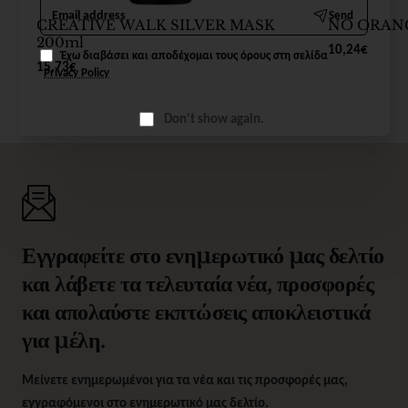
Email
Send
address
CREATIVE WALK SILVER MASK
NO ORANG
200ml
10,24€
Έχω διαβάσει και αποδέχομαι τους όρους στη σελίδα
15,73€
Privacy Policy
Don't show again.
Εγγραφείτε στο ενημερωτικό μας δελτίο
και λάβετε τα τελευταία νέα, προσφορές
και απολαύστε εκπτώσεις αποκλειστικά
για μέλη.
Μείνετε ενημερωμένοι για τα νέα και τις προσφορές μας,
εγγραφόμενοι στο ενημερωτικό μας δελτίο.