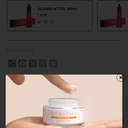
Σε βαζάκι των 100ml.
.01 DARK ACTUEL 100ml
7,60€
ΚΟΙΝΟΠΟΙΗΣΗ
Share
Facebook
X
WhatsApp
Email
ΣΧΕΤΙΚΑ ΠΡΟΙΟΝΤΑ
ΑΓΟΡΑΣΑΝ ΕΠΙΣΗΣ
ΑΠΟ ΤΗΝ ΙΔ