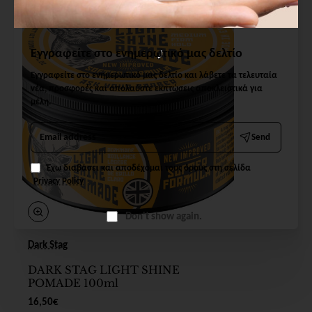
Εγγραφείτε στο ενημερωτικό μας δελτίο
Εγγραφείτε στο ενημερωτικό μας δελτίο και λάβετε τα τελευταία
νέα, προσφορές και απολαύστε εκπτώσεις αποκλειστικά για
μέλη.
Email
Send
address
Έχω διαβάσει και αποδέχομαι τους όρους στη σελίδα
Privacy Policy
Don't show again.
Dark Stag
DARK STAG LIGHT SHINE
POMADE 100ml
16,50€