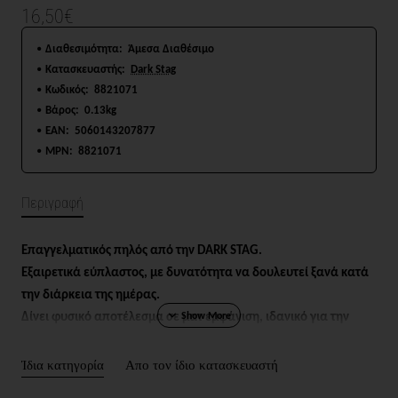
16,50€
Διαθεσιμότητα:
Άμεσα Διαθέσιμο
Κατασκευαστής:
Dark Stag
Κωδικός:
8821071
Βάρος:
0.13kg
EAN:
5060143207877
MPN:
8821071
Περιγραφή
Επαγγελματικός πηλός από την DARK STAG.
Εξαιρετικά εύπλαστος, με δυνατότητα να δουλευτεί ξανά κατά
την διάρκεια της ημέρας.
Δίνει φυσικό αποτέλεσμα σε ματ εμφάνιση, ιδανικό για την
δημιουργία υφής, με σταθερό κράτημα.
Διακρίνεται από ένα ελαφρύ άρωμα καρύδας.
Ίδια κατηγορία
Απο τον ίδιο κατασκευαστή
Υδατοδιαλυτή για εύκολο ξέβγαλμα.