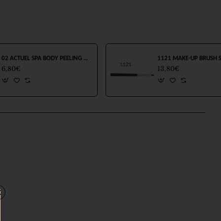
τε πρόσθετη πίεση κατά την διάρκεια του μασάζ καθώς το βάρος
έμα προσώπου για πιο αποτελεσματική δράση.
02 ACTUEL SPA BODY PEELING 500ml
6,80€
13,80€