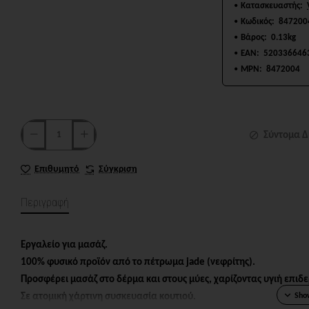
Κατασκευαστής:
Κωδικός:
847200
Βάρος:
0.13kg
EAN:
520336646
MPN:
8472004
Σύντομα Δ
Επιθυμητό
Σύγκριση
Περιγραφή
Εργαλείο για μασάζ.
100% φυσικό προϊόν από το πέτρωμα jade (νεφρίτης).
Προσφέρει μασάζ στο δέρμα και στους μύες, χαρίζοντας υγιή επιδ
Σε ατομική χάρτινη συσκευασία κουτιού.