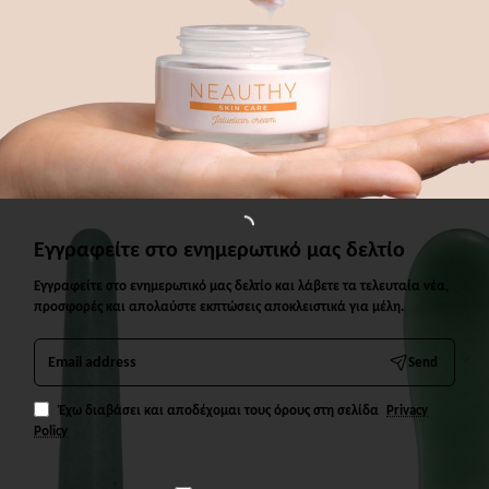
 ΠΡΟΙΟΝΤΑ
ΑΓΟΡΑΣΑΝ ΕΠΙΣΗΣ
ΑΠΟ ΤΗΝ ΙΔΙΑ Κ
Εγγραφείτε στο ενημερωτικό μας δελτίο
Εγγραφείτε στο ενημερωτικό μας δελτίο και λάβετε τα τελευταία νέα,
προσφορές και απολαύστε εκπτώσεις αποκλειστικά για μέλη.
Email
Send
address
Έχω διαβάσει και αποδέχομαι τους όρους στη σελίδα
Privacy
Policy