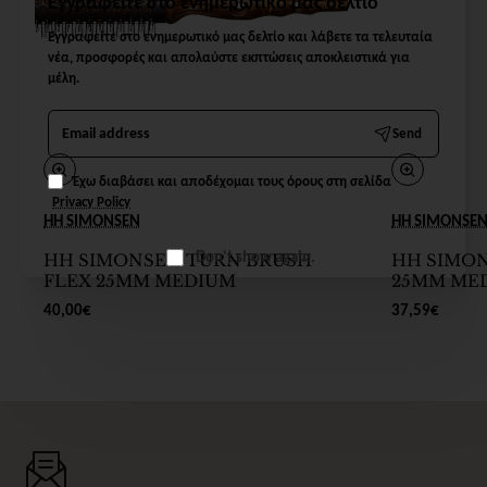
Εγγραφείτε στο ενημερωτικό μας δελτίο
Εγγραφείτε στο ενημερωτικό μας δελτίο και λάβετε τα τελευταία
νέα, προσφορές και απολαύστε εκπτώσεις αποκλειστικά για
μέλη.
Email
Send
address
Έχω διαβάσει και αποδέχομαι τους όρους στη σελίδα
Privacy Policy
HH SIMONSEN
HH SIMONSE
Don't show again.
HH SIMONSEN TURN BRUSH
HH SIMO
FLEX 25MM MEDIUM
25MM ME
40,00€
37,59€