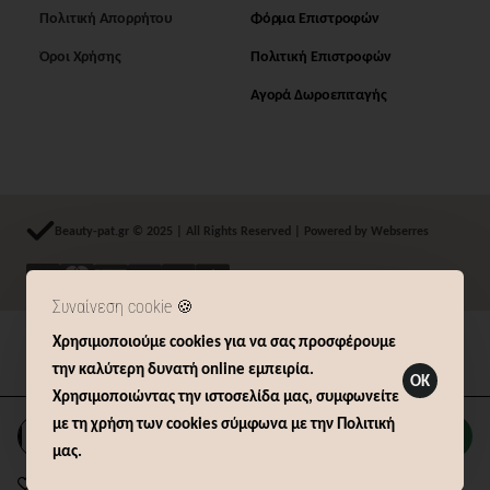
Πολιτική Απορρήτου
Φόρμα Επιστροφών
Όροι Χρήσης
Πολιτική Επιστροφών
Αγορά Δωροεπιταγής
Beauty-pat.gr © 2025 | All Rights Reserved | Powered by Webserres
Συναίνεση cookie 🍪
Χρησιμοποιούμε cookies για να σας προσφέρουμε
Δήλωση Υπαναχώρησης (14 ημερών)
την καλύτερη δυνατή online εμπειρία.
OK
Χρησιμοποιώντας την ιστοσελίδα μας, συμφωνείτε
με τη χρήση των cookies σύμφωνα με την Πολιτική
Καλάθι
μας.
Επιθυμητό
Σύγκριση