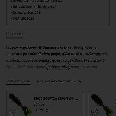
Διαθεσιμότητα:
Άμεσα Διαθέσιμο
Κατασκευαστής:
hh-simonsen
Κωδικός:
2061023
SKU:
2061023
Περιγραφή
Πιστολάκι μαλλιών HH Simonsen XS Dryer Pretty Rose Το
πιστολάκι μαλλιών XS είναι μικρό, αλλά πολύ αποτελεσματικό,
αποδεικνύοντας ότι μερικές φορές το μέγεθος δεν είναι αυτό
έχει μεγαλύτερη σημασία. Με αεροδυναμική και ιοντική
τεχνολογία προσφέρει ισχυρή ροή αέρα και ένα αποτέλεσμα
χωρίς φριζάρισμα. Χρησιμοποιήστε το εν κινήσει για γρήγορο
Ίδια κατηγορία
Απο τον ίδιο κατασκευαστή
στέγνωμα και για να είστε έτοιμοι σε χρόνο μηδέν. Ισχυρός
κινητήρας 2000 watt. 430 γραμμάρια. Εργονομικά
14636 ΒΟΥΡΤΣΑ ΣΤΡΟΓΓΥΛΗ MIXED 32mm
ισορροπημένο. Η ιοντική τεχνολογία ελαχιστοποιεί το
25,95€
φριζάρισμα. Εύκαμπτο καλώδιο τριών μέτρων.