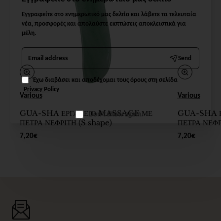
Εγγραφείτε στο ενημερωτικό μας δελτίο και λάβετε τα τελευταία
νέα, προσφορές και απολαύστε εκπτώσεις αποκλειστικά για
μέλη.
Email
Send
address
Έχω διαβάσει και αποδέχομαι τους όρους στη σελίδα
Privacy Policy
Various
Various
GUA-SHA ΕΡΓΑΛΕΙΟ MASSAGE ΜΕ
GUA-SHA 
Don't show again.
ΠΕΤΡΑ ΝΕΦΡΙΤΗ (S shape)
ΠΕΤΡΑ ΝΕΦΡ
7,20€
7,20€