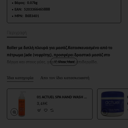
Βάρος:
0.07kg
EAN:
5203366465888
MPN:
8683401
Περιγραφή
Roller με διπλή πλευρά για μασάζ.
Κατασκευασμένο από το
πέτρωμα jade (νεφρίτης), προσφέρει δραστικό μασάζ στο
δέρμα και στους μύες, χαρίζοντας υγιή επιδερμίδα.
Ίδια κατηγορία
Απο τον ίδιο κατασκευαστή
01 ACTUEL SPA HAND WASH 250ml
3,48€