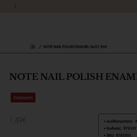
Τιμές χονδρικής για εμπόρους
NOTE NAIL POLISH ENAMEL No51 9ml
home
NOTE NAIL POLISH ENAME
Ενημέρωση
1,49€
Διαθεσιμότητα:
Κωδικός:
876105
SKU:
8761051