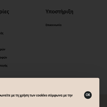
ρίες
Υποστήριξη
Επικοινωνία
λής
οφών
ροφών
ταγής
OK
ωνείτε με τη χρήση των cookies σύμφωνα με την