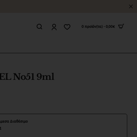
0 προϊόν(τα) - 0,00€
L No51 9ml
Άμεσα Διαθέσιμο
1