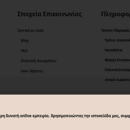
Στοιχεία Επικοινωνίας
Πληροφο
Σχετικά με εμάς
Τρόποι Πληρωμής
Blog
Τρόποι Αποστο
Newsletter
FAQ
Φόρμα Επιστρ
Πολιτική Απορρήτου
Πολιτική Επιστ
Όροι Χρήσης
Αγορά Δωροεπι
ρη δυνατή online εμπειρία. Χρησιμοποιώντας την ιστοσελίδα μας, συμφ