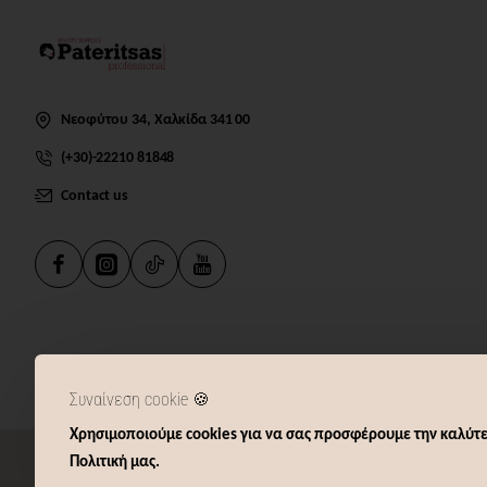
Νεοφύτου 34, Χαλκίδα 341 00
(+30)-22210 81848
Contact us
Συναίνεση cookie 🍪
Χρησιμοποιούμε cookies για να σας προσφέρουμε την καλύτε
Πολιτική μας.
Beauty-pat.gr © 2025 | All Rights Reserved | Powered by Webserres