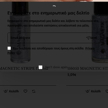
Εγγραφείτε στο ενημερωτικό μας δελτίο
Εγγραφείτε στο ενημερωτικό μας δελτίο και λάβετε τα τελευταία νέα,
προσφορές και απολαύστε εκπτώσεις αποκλειστικά για μέλη.
Email
Send
address
Έχω διαβάσει και αποδέχομαι τους όρους στη σελίδα
Privacy
Policy
Don't show again.
 MAGNETIC STRIPE IT No2
116053 MAGNETIC ST
5,09€
Καλάθι
Καλάθι