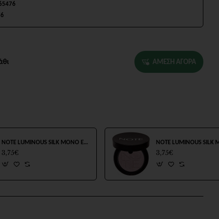
65476
76
άθι
ΑΜΕΣΗ ΑΓΟΡΑ
NOTE LUMINOUS SILK MONO EYESHADOW No04 4.5g
3,75€
3,75€