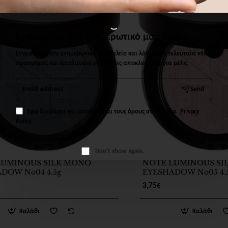
Εγγραφείτε στο ενημερωτικό μας δελτίο
Εγγραφείτε στο ενημερωτικό μας δελτίο και λάβετε τα τελευταία νέα,
προσφορές και απολαύστε εκπτώσεις αποκλειστικά για μέλη.
Email
Send
address
Έχω διαβάσει και αποδέχομαι τους όρους στη σελίδα
Privacy
Policy
Don't show again.
LUMINOUS SILK MONO
NOTE LUMINOUS SI
DOW No04 4.5g
EYESHADOW No05 4.
3,75€
Καλάθι
Καλάθι