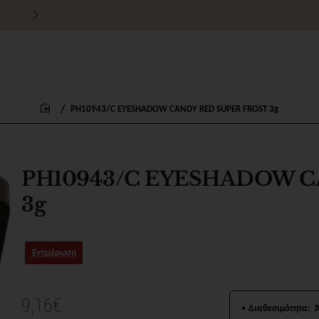
Τιμές χονδρικής για εμπόρους
PH10943/C EYESHADOW CANDY RED SUPER FROST 3g
home
PH10943/C EYESHADOW C
3g
Ενημέρωση
9,16€
Διαθεσιμότητα: