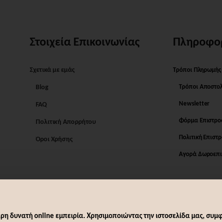
Στοιχεία Επικοινωνίας
Πληροφο
Σχετικά με εμάς
Τρόποι Πληρωμής
Blog
Τρόποι Αποστο
Newsletter
FAQ
Φόρμα Επιστρ
Πολιτική Απορρήτου
Πολιτική Επιστ
Όροι Χρήσης
Αγορά Δωροεπι
ρη δυνατή online εμπειρία. Χρησιμοποιώντας την ιστοσελίδα μας, συμφ