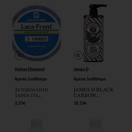
New
New
Yellow Diamond
James D
Άμεσα Διαθέσιμο
Άμεσα Διαθέσιμο
ΑΥΤΟΚΟΛΛΗΤΗ
JAMES D BLACK
ΤΑΙΝΙΑ ΓΙΑ
CARBON
EXTENSIONS
STYLING GEL
3,25€
10,13€
ΔΙΠΛΗΣ ΟΨΗΣ 1cm
300ml