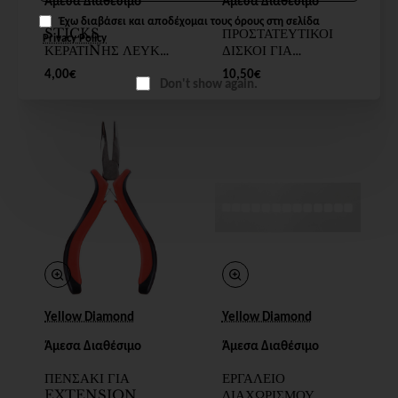
Άμεσα Διαθέσιμο
Άμεσα Διαθέσιμο
Έχω διαβάσει και αποδέχομαι τους όρους στη σελίδα
STICKS
ΠΡΟΣΤΑΤΕΥΤΙΚΟΙ
Privacy Policy
ΚΕΡΑΤΙNΗΣ ΛΕΥΚΟ
ΔΙΣΚΟΙ ΓΙΑ
12τμχ
ΤΟΠΟΘΕΤΗΣΗ
4,00€
10,50€
EXTENSIONS 50
Don't show again.
τμχ
New
New
Yellow Diamond
Yellow Diamond
Άμεσα Διαθέσιμο
Άμεσα Διαθέσιμο
ΠΕΝΣΑΚΙ ΓΙΑ
ΕΡΓΑΛΕΙΟ
EXTENSION
ΔΙΑΧΩΡΙΣΜΟΥ