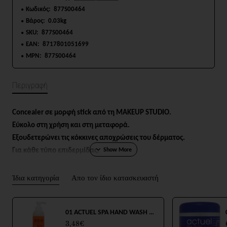
Κωδικός:
877S00464
Βάρος:
0.03kg
SKU:
877S00464
EAN:
8717801051699
MPN:
877S00464
Περιγραφή
Concealer σε μορφή stick από τη MAKEUP STUDIO.
Εύκολο στη χρήση και στη μεταφορά.
Εξουδετερώνει τις κόκκινες αποχρώσεις του δέρματος.
Για κάθε τύπο επιδερμίδας.
Ίδια κατηγορία
Απο τον ίδιο κατασκευαστή
01 ACTUEL SPA HAND WASH 250ml
3,48€