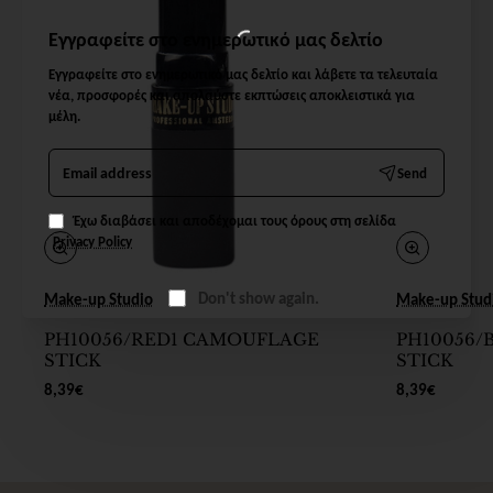
Εγγραφείτε στο ενημερωτικό μας δελτίο
Εγγραφείτε στο ενημερωτικό μας δελτίο και λάβετε τα τελευταία
νέα, προσφορές και απολαύστε εκπτώσεις αποκλειστικά για
μέλη.
Email
Send
address
Έχω διαβάσει και αποδέχομαι τους όρους στη σελίδα
Privacy Policy
Don't show again.
Make-up Studio
Make-up Stud
PH10056/RED1 CAMOUFLAGE
PH10056/
STICK
STICK
8,39€
8,39€