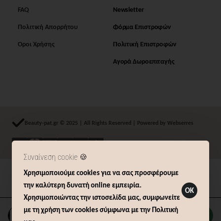
FAQ
Newsletter
Πολιτική Απορρήτου
Φόρμα Επιστροφών
Όροι Χρήσης
Πολιτική Επιστροφών
Αγορά Δωροεπιταγής
Beauty-pat.gr © 2025 | All Rights Reserved | Powered by Webserres
Συναίνεση cookie 🍪
Χρησιμοποιούμε cookies για να σας προσφέρουμε
Δήλωση Υπαναχώρησης (14 ημερών)
την καλύτερη δυνατή online εμπειρία.
OK
Χρησιμοποιώντας την ιστοσελίδα μας, συμφωνείτε
με τη χρήση των cookies σύμφωνα με την Πολιτική
Καλάθι