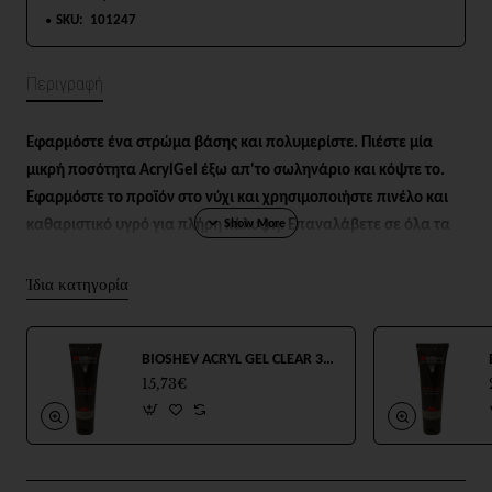
SKU:
101247
Περιγραφή
Εφαρμόστε ένα στρώμα βάσης και πολυμερίστε. Πιέστε μία
μικρή ποσότητα AcrylGel έξω απ'το σωληνάριο και κόψτε το.
Εφαρμόστε το προϊόν στο νύχι και χρησιμοποιήστε πινέλο και
καθαριστικό υγρό για πλήρη κάλυψη. Επαναλάβετε σε όλα τα
νύχια. Λιμάρετε τα νύχια σωστά και καθαρίστε. Εφαρμόστε
γυαλιστικό Top και πολυμερίστε.
Ίδια κατηγορία
BIOSHEV ACRYL GEL CLEAR 30GR
15,73€