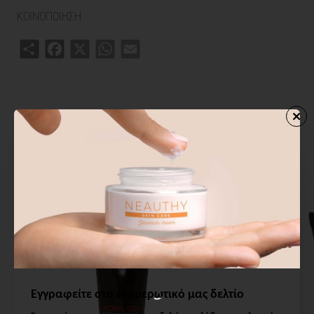
ΚΟΙΝΟΠΟΙΗΣΗ
Share
Facebook
X
WhatsApp
Email
ΣΧΕΤΙΚΑ ΠΡΟΙΟΝΤΑ
ΑΓΟΡΑΣΑΝ ΕΠΙΣΗΣ
ΑΠΟ ΤΗΝ ΙΔ
Εγγραφείτε στο ενημερωτικό μας δελτίο