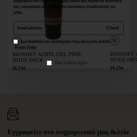
Εγγραφείτε στο ενημερωτικό μας δελτίο και λάβετε τα τελευταία
νέα, προσφορές και απολαύστε εκπτώσεις αποκλειστικά για
μέλη.
Email
Send
address
Έχω διαβάσει και αποδέχομαι τους όρους στη σελίδα
Privacy Policy
BIOSHEV 
BIOSHEV ACRYL GEL PINK
NUDE 60
NUDE 60GR
Don't show again.
26,21€
26,21€
Εγγραφείτε στο ενημερωτικό μας δελτίο