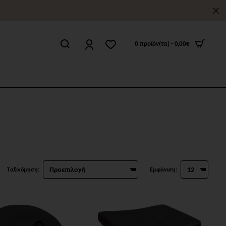
0 προϊόν(τα) - 0,00€
Ταξινόμηση:
Εμφάνιση: