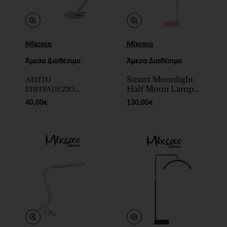
Mixcoco
Mixcoco
Άμεσα Διαθέσιμο
Άμεσα Διαθέσιμο
ΛΕΠΤΟ
Smart Moonlight
ΕΠΙΤΡΑΠΕΖΙΟ
Half Moon Lamp
ΦΩΤΙΣΤΙΚΟ
Pink (Επιδαπέδιο) -
40,00€
130,00€
ΓΡΑΦΕΙΟΥ LED
SKU 200099-14
ΑΣΗΜΙ - SKU
200099-16