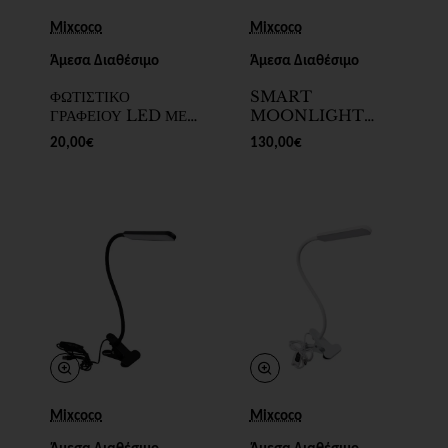
Mixcoco
Mixcoco
Άμεσα Διαθέσιμο
Άμεσα Διαθέσιμο
ΦΩΤΙΣΤΙΚΟ
SMART
ΓΡΑΦΕΙΟΥ LED ΜΕ
MOONLIGHT
ΚΛΙΠ ΛΕΥΚΟ - SKU
HALF MOON
20,00€
130,00€
200099-18
LAMP BLACK
(ΕΠΙΔΑΠΕΔΙΟ) -
SKU 200099-15
Mixcoco
Mixcoco
Άμεσα Διαθέσιμο
Άμεσα Διαθέσιμο