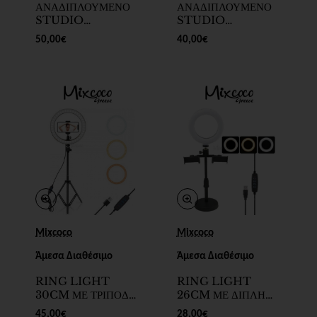
ΑΝΑΔΙΠΛΟΥΜΕΝΟ
ΑΝΑΔΙΠΛΟΥΜΕΝΟ
STUDIO
STUDIO
ΦΩΤΟΓΡΑΦΙΣΗΣ
ΦΩΤΟΓΡΑΦΙΣΗΣ
50,00€
40,00€
30CM x 30CM -
25cm x 25cm -
SKU 205504-17
SKU 205504-13
Mixcoco
Mixcoco
Άμεσα Διαθέσιμο
Άμεσα Διαθέσιμο
RING LIGHT
RING LIGHT
30CM ΜΕ ΤΡΙΠΟΔΟ
26CM ΜΕ ΔΙΠΛΗ
- SKU 205504-12
ΒΑΣΗ ΚΙΝΗΤΟΥ -
45,00€
28,00€