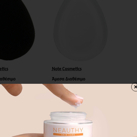
μο
Note Cosmetics
tics
Άμεσα Διαθέσιμο
ιαθέσιμο
NOTE SILICONE MAKE-
AKE-UP
UP BLENDER
2,74€
τομα Διαθέσιμο
Καλάθι