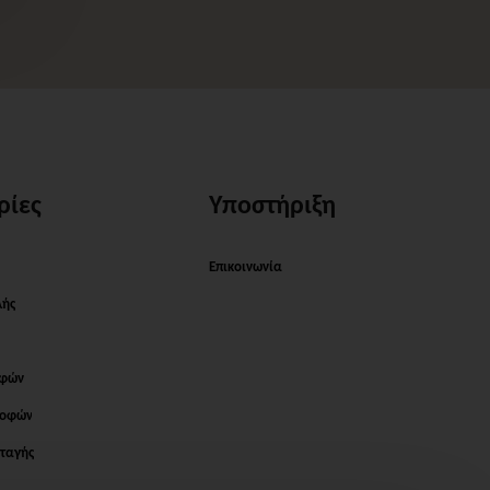
ρίες
Υποστήριξη
Επικοινωνία
λής
οφών
ροφών
ταγής