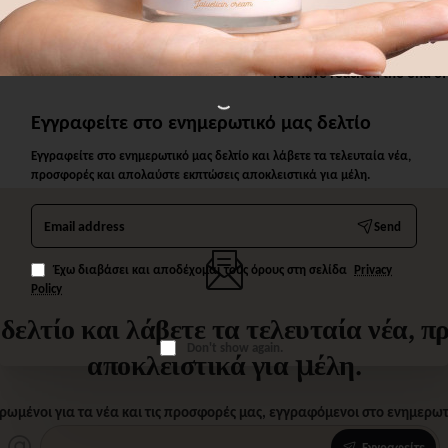
You have reached the end of 
Εγγραφείτε στο ενημερωτικό μας δελτίο
Εγγραφείτε στο ενημερωτικό μας δελτίο και λάβετε τα τελευταία νέα,
προσφορές και απολαύστε εκπτώσεις αποκλειστικά για μέλη.
Email
Send
address
Έχω διαβάσει και αποδέχομαι τους όρους στη σελίδα
Privacy
Policy
ελτίο και λάβετε τα τελευταία νέα, 
Don't show again.
αποκλειστικά για μέλη.
ρωμένοι για τα νέα και τις προσφορές μας, εγγραφόμενοι στο ενημερωτι
Εγγραφείτε