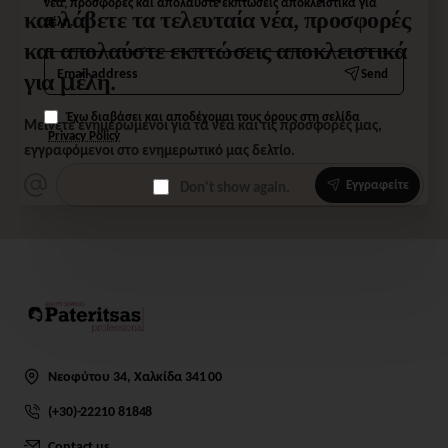
νέα, προσφορές και απολαύστε εκπτώσεις αποκλειστικά για
και λάβετε τα τελευταία νέα, προσφορές
μέλη.
και απολαύστε εκπτώσεις αποκλειστικά
Email
Send
για μέλη.
address
Έχω διαβάσει και αποδέχομαι τους όρους στη σελίδα
Μείνετε ενημερωμένοι για τα νέα και τις προσφορές μας,
Privacy Policy
εγγραφόμενοι στο ενημερωτικό μας δελτίο.
Εγγραφείτε
Don't show again.
Νεοφύτου 34, Χαλκίδα 341 00
(+30)-22210 81848
Contact us