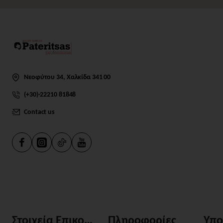
Νεοφύτου 34, Χαλκίδα 341 00
(+30)-22210 81848
Contact us
Στοιχεία Επικοινωνίας
Πληροφορίες
Υπο