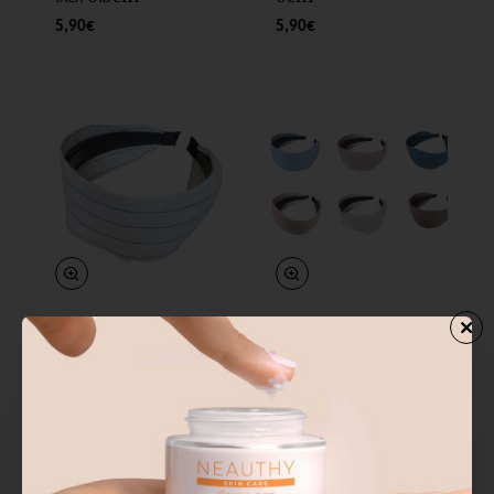
5,90€
5,90€
Ro-Ro
Ro-Ro
Άμεσα Διαθέσιμο
Άμεσα Διαθέσιμο
Στέκα μαλλιών ριγέ
Στέκα μαλλιών
6,5 cm
χρώματα
6,90€
6,50€