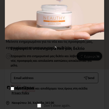
Εγγραφείτε στο ενημερωτικό μας δελτίο
και λάβετε τα τελευταία νέα, προσφορές
και απολαύστε εκπτώσεις αποκλειστικά
για μέλη.
Μείνετε ενημερωμένοι για τα νέα και τις προσφορές μας,
εγγραφόμενοι στο ενημερωτικό μας δελτίο.
Εγγραφείτε στο ενημερωτικό μας δελτίο
Εγγραφείτε στο ενημερωτικό μας δελτίο και λάβετε τα τελευταία
Εγγραφείτε
νέα, προσφορές και απολαύστε εκπτώσεις αποκλειστικά για
μέλη.
Email
Send
address
Έχω διαβάσει και αποδέχομαι τους όρους στη σελίδα
Privacy Policy
Νεοφύτου 34, Χαλκίδα 341 00
Don't show again.