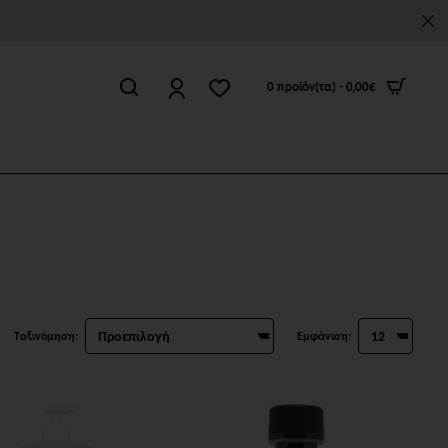
0 προϊόν(τα) - 0,00€
Ταξινόμηση:
Εμφάνιση: