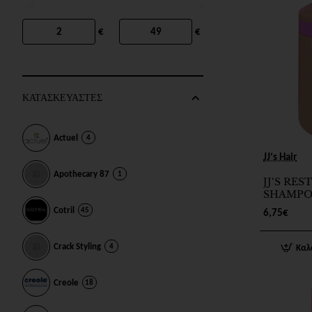
€
€
ΚΑΤΑΣΚΕΥΑΣΤΕΣ
Actuel
4
JJ‘s Hair
Apothecary 87
1
JJ‘S RE
SHAMP
NOURISH
Cotril
45
6,75€
Crack Styling
4
Καλ
Creole
18