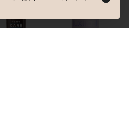
ro
Άμεσα Διαθέσιμο
Montibello
Άμεσα Διαθέσιμο
PRO MEN’S CARE
MONTIBELLO
CK CARBON
LUXLIGHT SUPREME
ING SHAMPOO
PH PROTECT
€
29,50€
l
SHAMPOO 1000ml
Καλάθι
Καλάθι