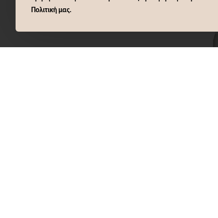
Πολιτική μας.
Nubea
NUBEA 
ΣΑΜΠΟΥΑΝ
ΠΙΤΥΡΙΔΑ
11,08€
Καλ