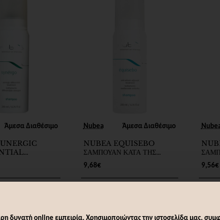
Άμεσα Διαθέσιμο
Nubea
Άμεσα Διαθέσιμο
Nube
SUNERGIC
NUBEA EQUISEBO
NUB
NTIAL
ΣΑΜΠΟΥΑΝ ΚΑΤΑ ΤΗΣ
ΣΑΜΠ
ENT
ΛΙΠΑΡΟΤΗΤΑΣ 200ml
ΧΡΗΣ
9,68€
9,56€
O 200ml
άθι
Καλάθι
ρη δυνατή online εμπειρία. Χρησιμοποιώντας την ιστοσελίδα μας, συμφ