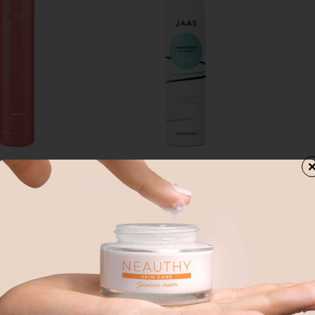
Άμεσα Διαθέσιμο
Jaas
Άμεσα Διαθέσιμο
Jaas
BEACH HAIR &
JAAS URBAN DEFENCE
JAA
HAMPOO 300ml
DAILY SHAMPOO 250ml
DAI
1000
7,58€
14,18
άθι
Καλάθι