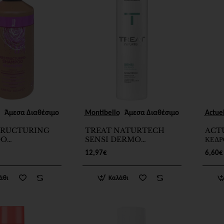
New
New
Άμεσα Διαθέσιμο
Montibello
Άμεσα Διαθέσιμο
Actue
STRUCTURING
TREAT NATURTECH
ACT
OO
SENSI DERMO
ΚΕΔΡ
ING 350ml
SHAMPOO 500ml
12,97€
6,60€
άθι
Καλάθι