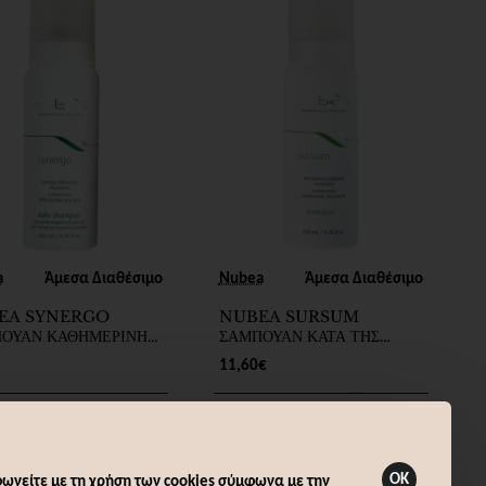
a
Άμεσα Διαθέσιμο
Nubea
Άμεσα Διαθέσιμο
EA SYNERGO
NUBEA SURSUM
ΟΥΑΝ ΚΑΘΗΜΕΡΙΝΗΣ
ΣΑΜΠΟΥΑΝ ΚΑΤΑ ΤΗΣ
ΗΣ 200ml
ΤΡΙΧΟΠΤΩΣΗΣ 200ml
11,60€
Καλάθι
Καλάθι
OK
ωνείτε με τη χρήση των cookies σύμφωνα με την