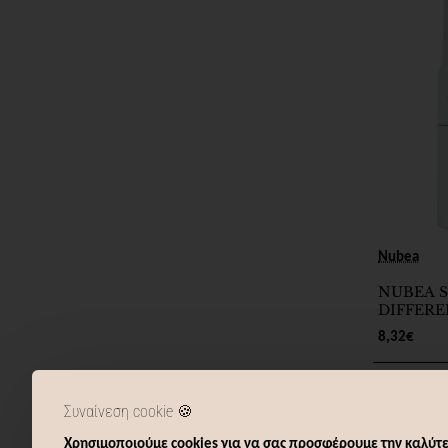
Nubea
NUBEA 
DIFFERE
TREATM
8,32€
SHAMPO
Καλ
Συναίνεση cookie 🍪
Χρησιμοποιούμε cookies για να σας προσφέρουμε την καλύτε