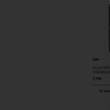
Kepro
1
Montibello
58
New Look
19
Niccont
4
Nubea
6
Jaas
JAAS SPE
Screen
2
ENERGI
SHAMPO
9,90€
CONTRO
Various
1
Καλ