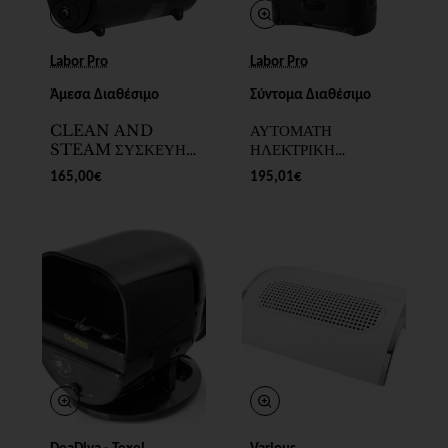
Labor Pro
Labor Pro
Άμεσα Διαθέσιμο
Σύντομα Διαθέσιμο
CLEAN AND
ΑΥΤΟΜΑΤΗ
STEAM ΣΥΣΚΕΥΗ
ΗΛΕΚΤΡΙΚΗ
ΑΠΟΛΥΜΑΝΣΗΣ ΚΑΙ
ΣΚΟΥΠΑ ΜΑΛΛΙΩΝ
165,00€
195,01€
ΚΑΘΑΡΙΣΜΟΥ
MAGIC VACUUM
ΒΟΥΡΤΣΑΣ