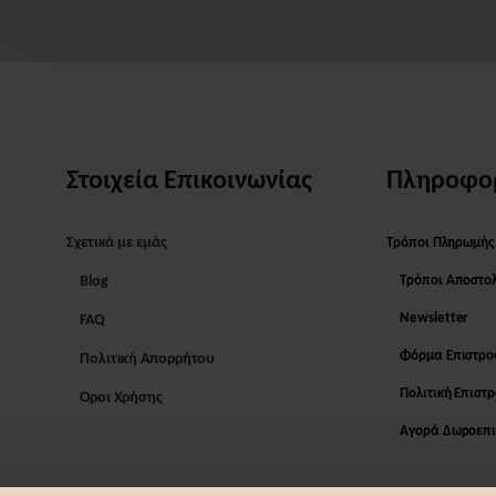
Στοιχεία Επικοινωνίας
Πληροφο
Σχετικά με εμάς
Τρόποι Πληρωμής
Blog
Τρόποι Αποστο
Newsletter
FAQ
Φόρμα Επιστρ
Πολιτική Απορρήτου
Πολιτική Επιστ
Όροι Χρήσης
Αγορά Δωροεπι