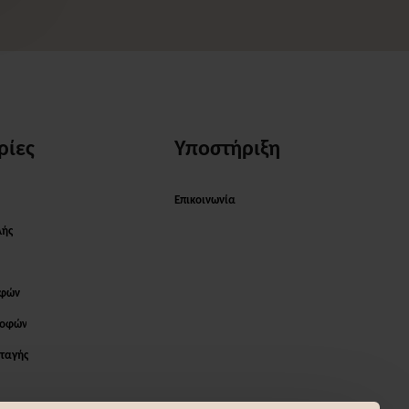
ρίες
Υποστήριξη
Επικοινωνία
λής
οφών
ροφών
ταγής