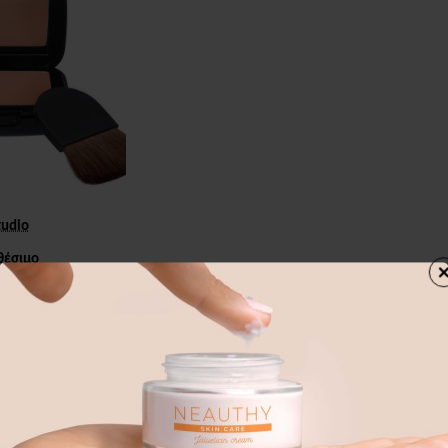
tudio
θέσιμο
P1 COPMACT
OWDER 17g
άθι