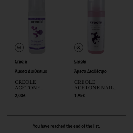
Creole
Creole
Άμεσα Διαθέσιμο
Άμεσα Διαθέσιμο
CREOLE
CREOLE
ACETONE
ACETONE NAIL
SEMIPERMANENT
POLISH
2,00€
1,95€
NAIL POLISH
REMOVER ΜΕ
REMOVAL 99%
ΓΛΥΚΕΡΙΝΗ 250ml
250ml
You have reached the end of the list.