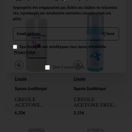
NAIL POLISH
REMOVER
REMOVAL 99%
1000ml
Εγγραφείτε στο ενημερωτικό μας δελτίο και λάβετε τα τελευταία
4Lt
νέα, προσφορές και απολαύστε εκπτώσεις αποκλειστικά για
μέλη.
Email
Send
address
Έχω διαβάσει και αποδέχομαι τους όρους στη σελίδα
Privacy Policy
Don't show again.
Creole
Creole
Άμεσα Διαθέσιμο
Άμεσα Διαθέσιμο
CREOLE
CREOLE
ACETONE
ACETONE FREE
SEMIPERMANENT
NAIL POLISH
6,20€
2,15€
NAIL POLISH
REMOVER 250ml
REMOVAL 99%
1000ml