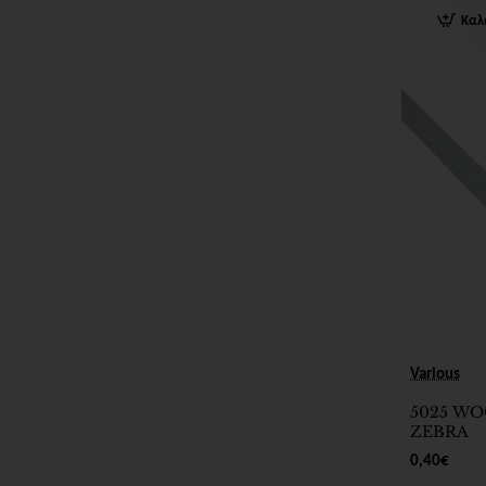
Καλ
Various
5025 WO
ZEBRA
0,40€