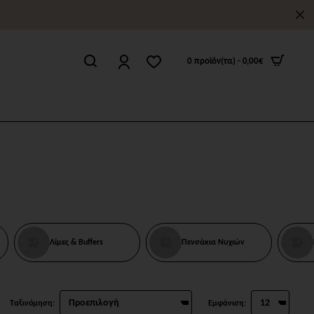
0 προϊόν(τα) - 0,00€
Λίμες & Buffers
Πενσάκια Νυχιών
Ταξινόμηση:
Εμφάνιση: