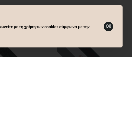
Καλάθι
Καλάθι
OK
ωνείτε με τη χρήση των cookies σύμφωνα με την
us
Άμεσα Διαθέσιμο
Various
Άμεσα Διαθέσιμο
BLACK NAIL FILE
828 NAIL BUFFER
2,30€