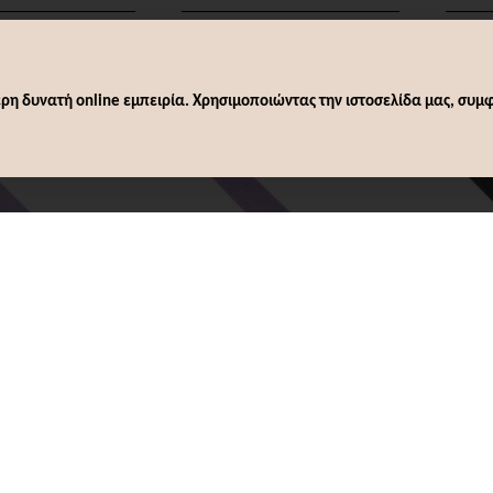
άθι
Καλάθι
ρη δυνατή online εμπειρία. Χρησιμοποιώντας την ιστοσελίδα μας, συμφ
Άμεσα Διαθέσιμο
Various
Άμεσα Διαθέσιμο
Vario
ODEN FILE
5023 WOODEN FILE
104 
PURPLE
0,50€
0,30€