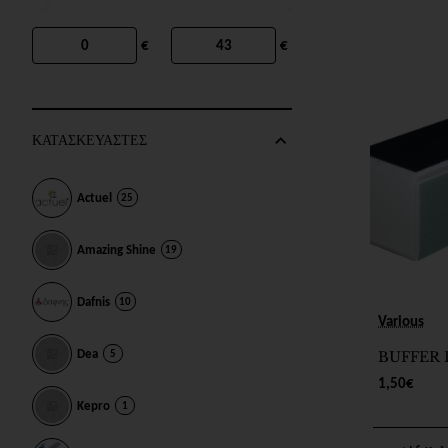
€
€
ΚΑΤΑΣΚΕΥΑΣΤΕΣ
Actuel
25
Amazing Shine
19
Dafnis
10
Various
Dea
5
BUFFER 
1,50€
Kepro
1