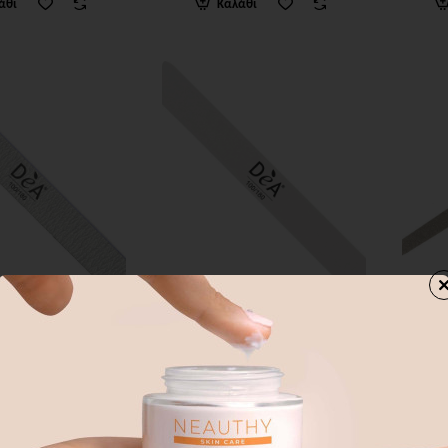
άθι
Καλάθι
Άμεσα Διαθέσιμο
Dea
Άμεσα Διαθέσιμο
Labor
ΜΑ DEA SPEEDY
F829 ΛΙΜΑ SPEEDY
LAB
ΑΣΠΡΗ
ΛΙΜΑ
1,00€
2,60€