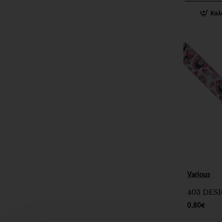
Καλ
Various
403 DES
0,80€