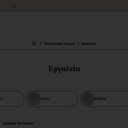
Τιμές χονδρικής για εμπόρους
Περιποίηση Νυχιών
Εργαλεία
home
Εργαλεία
rs
Θήκες
Λαβίδες
Σύγκριση Προϊόντων