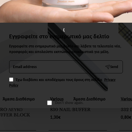
άθι
Καλάθι
Εγγραφείτε στο ενημερωτικό μας δελτίο
Εγγραφείτε στο ενημερωτικό μας δελτίο και λάβετε τα τελευταία νέα,
προσφορές και απολαύστε εκπτώσεις αποκλειστικά για μέλη.
Email
Send
address
Έχω διαβάσει και αποδέχομαι τους όρους στη σελίδα
Privacy
Policy
Άμεσα Διαθέσιμο
Various
Άμεσα Διαθέσιμο
Vario
Don't show again.
RO ΛΕΥΚΟ
830 NAIL BUFFER
332 
UFFER BLOCK
1,30€
0,80€