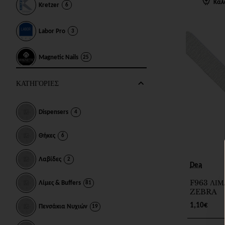
Καλ
Kretzer
6
Labor Pro
3
Magnetic Nails
25
ΚΑΤΗΓΟΡΙΕΣ
Premax
2
Sibel
3
Dispensers
4
Various
Θήκες
32
6
Λαβίδες
2
Dea
F963 ΛΙ
Λίμες & Buffers
81
ZEBRA
1,10€
Πενσάκια Νυχιών
19