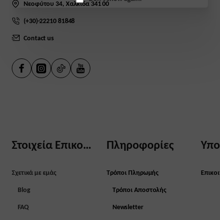
Don't show again.
Νεοφύτου 34, Χαλκίδα 341 00
(+30)-22210 81848
Contact us
Στοιχεία Επικοινωνίας
Πληροφορίες
Υπο
Σχετικά με εμάς
Τρόποι Πληρωμής
Επικο
Blog
Τρόποι Αποστολής
FAQ
Newsletter