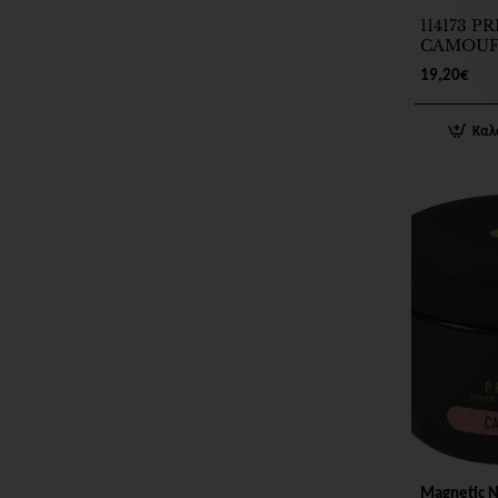
114173 P
CAMOUF
POWDER
19,20€
35g
Καλ
Magnetic N