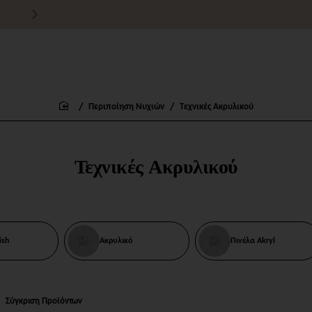
Τιμές χονδρικής για εμπόρους
Περιποίηση Νυχιών
Τεχνικές Ακρυλικού
home
Τεχνικές Ακρυλικού
ish
Ακρυλικό
Πινέλα Akryl
Σύγκριση Προϊόντων