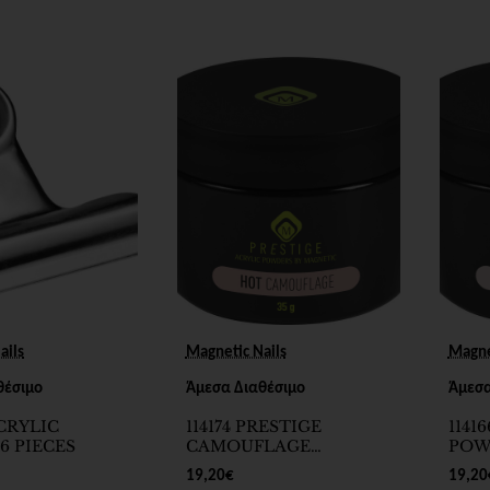
ails
Magnetic Nails
Magne
θέσιμο
Άμεσα Διαθέσιμο
Άμεσα
ACRYLIC
114174 PRESTIGE
1141
6 PIECES
CAMOUFLAGE
POW
POWDER HOT PINK 35g
PINK
19,20€
19,20