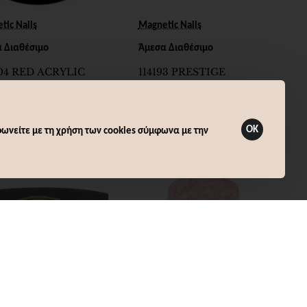
tic Nails
Magnetic Nails
 Διαθέσιμο
Άμεσα Διαθέσιμο
04 RED ACRYLIC
114193 PRESTIGE
DER SPECTRUM
POWDER CRYSTAL
CLEAR 5g
6,18€
OK
ωνείτε με τη χρήση των cookies σύμφωνα με την
Καλάθι
Καλάθι