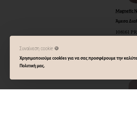
Magnetic N
Άμεσα Δια
108161 
SPARKL
POWDER 
11,00€
Συναίνεση cookie 🍪
Χρησιμοποιούμε cookies για να σας προσφέρουμε την καλύτε
Καλ
Πολιτική μας.