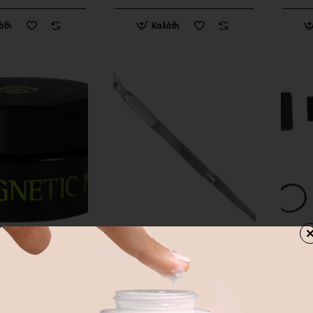
άθι
Καλάθι
ails
Magnetic Nails
Magne
θέσιμο
Άμεσα Διαθέσιμο
Άμεσα
PRESTIGE
178202 PINCHING TOOL
1780