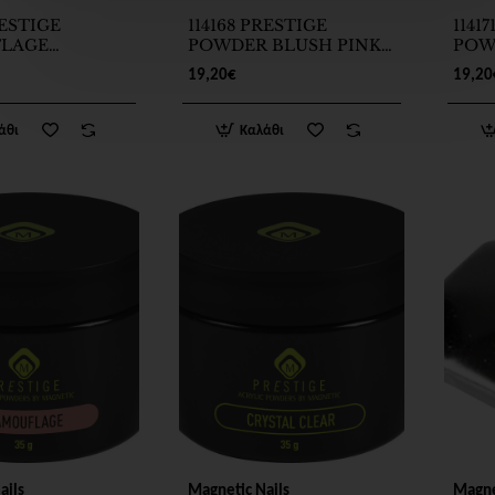
RESTIGE
114168 PRESTIGE
1141
LAGE
POWDER BLUSH PINK
POW
 WARM PINK
35g
WHIT
19,20€
19,20
άθι
Καλάθι
ails
Magnetic Nails
Magne