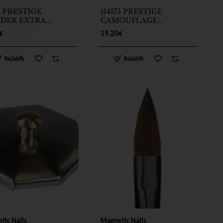
71 PRESTIGE
114175 PRESTIGE
DER EXTRA
CAMOUFLAGE
E 35g
POWDER COOL PINK
€
19,20€
35g
Καλάθι
Καλάθι
tic Nails
Magnetic Nails