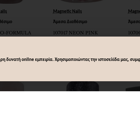
ails
Magne
Magnetic Nails
θέσιμο
Άμεσα
Άμεσα Διαθέσιμο
PRO-FORMULA
1070
107017 NEON PINK
ING NUDES
POW
ACRYLIC POWDER 8g
SILVER 12g
15g
9,28€
9,28€
ρη δυνατή online εμπειρία. Χρησιμοποιώντας την ιστοσελίδα μας, συμφ
άθι
Καλάθι