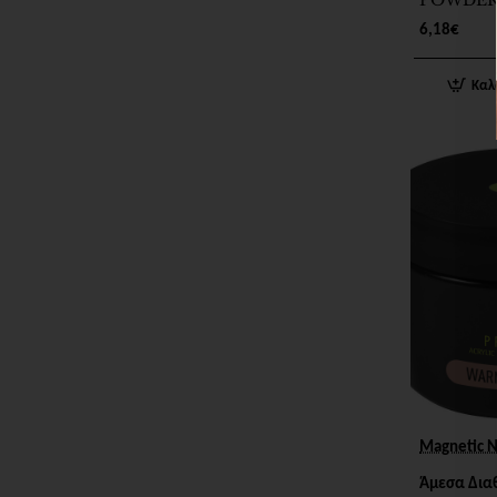
POWDER
WHITE 5
6,18€
Καλ
Magnetic N
Άμεσα Δια