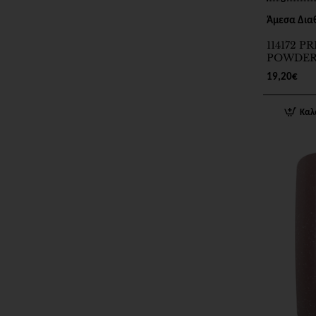
Άμεσα Δια
114172 P
POWDE
CAMOUFL
19,20€
Καλ