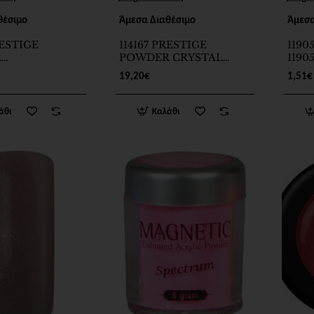
θέσιμο
Άμεσα Διαθέσιμο
Άμεσα
RESTIGE
114167 PRESTIGE
1190
R
POWDER CRYSTAL
1190
AGE PINK 35g
CLEAR 35g
19,20€
1,51€
άθι
Καλάθι