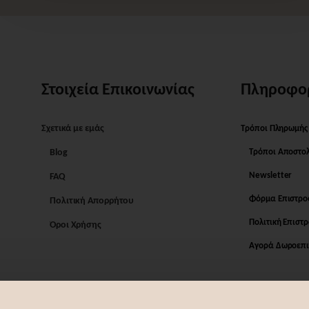
Στοιχεία Επικοινωνίας
Πληροφο
Σχετικά με εμάς
Τρόποι Πληρωμής
Blog
Τρόποι Αποστο
Newsletter
FAQ
Φόρμα Επιστρ
Πολιτική Απορρήτου
Πολιτική Επιστ
Όροι Χρήσης
Αγορά Δωροεπι