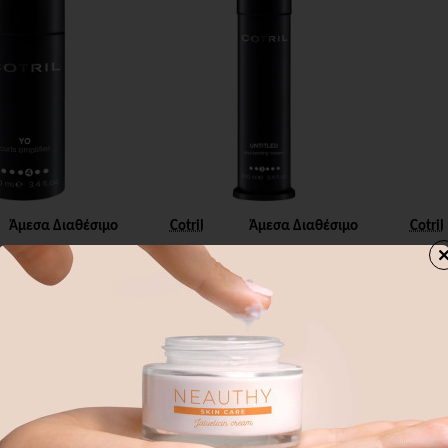
Άμεσα Διαθέσιμο
Cotril
Άμεσα Διαθέσιμο
Cotril
STYLING YO
COTRIL STYLING
COT
UNTITLED
SPAG
14,20€
9,50€
άθι
Καλάθι