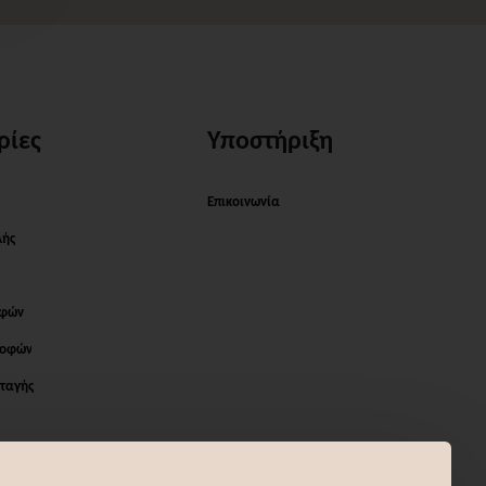
ρίες
Υποστήριξη
Επικοινωνία
λής
οφών
ροφών
ταγής