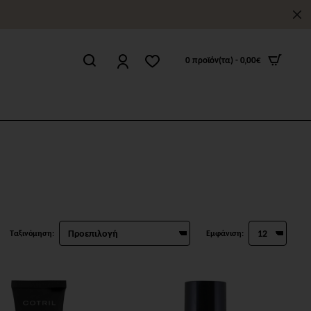
0 προϊόν(τα) - 0,00€
Ταξινόμηση:
Εμφάνιση: