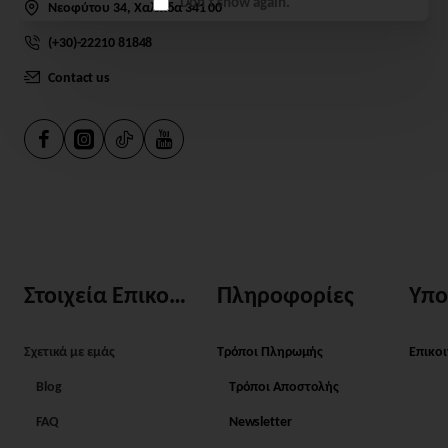
Don't show again.
Νεοφύτου 34, Χαλκίδα 341 00
(+30)-22210 81848
Contact us
Στοιχεία Επικοινωνίας
Πληροφορίες
Υπο
Σχετικά με εμάς
Τρόποι Πληρωμής
Επικο
Blog
Τρόποι Αποστολής
FAQ
Newsletter