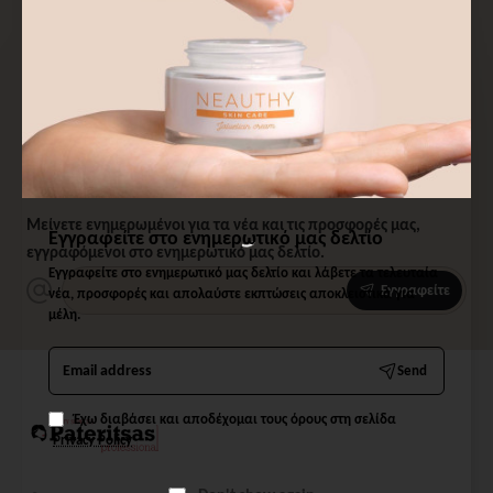
Εγγραφείτε στο ενημερωτικό μας δελτίο
και λάβετε τα τελευταία νέα, προσφορές
και απολαύστε εκπτώσεις αποκλειστικά
για μέλη.
Μείνετε ενημερωμένοι για τα νέα και τις προσφορές μας,
Εγγραφείτε στο ενημερωτικό μας δελτίο
εγγραφόμενοι στο ενημερωτικό μας δελτίο.
Εγγραφείτε στο ενημερωτικό μας δελτίο και λάβετε τα τελευταία
Εγγραφείτε
νέα, προσφορές και απολαύστε εκπτώσεις αποκλειστικά για
μέλη.
Email
Send
address
Έχω διαβάσει και αποδέχομαι τους όρους στη σελίδα
Privacy Policy