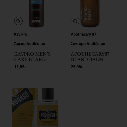
Kay Pro
Apothecary 87
Άμεσα Διαθέσιμο
Σύντομα Διαθέσιμο
KAYPRO MEN’S
APOTHECARY87
CARE BEARD
BEARD BALM
BALM 150ml
100ml
11,85€
25,08€