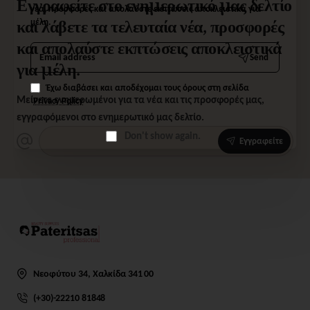
Εγγραφείτε στο ενημερωτικό μας δελτίο
νέα, προσφορές και απολαύστε εκπτώσεις αποκλειστικά για
και λάβετε τα τελευταία νέα, προσφορές
μέλη.
και απολαύστε εκπτώσεις αποκλειστικά
Email
Send
address
για μέλη.
Έχω διαβάσει και αποδέχομαι τους όρους στη σελίδα
Μείνετε ενημερωμένοι για τα νέα και τις προσφορές μας,
Privacy Policy
εγγραφόμενοι στο ενημερωτικό μας δελτίο.
Don't show again.
Εγγραφείτε
Νεοφύτου 34, Χαλκίδα 341 00
(+30)-22210 81848