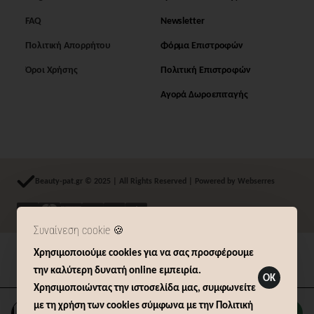
FAQ
Newsletter
Πολιτική Απορρήτου
Φόρμα Επιστροφών
Όροι Χρήσης
Πολιτική Επιστροφών
Αγορά Δωροεπιταγής
Beauty-pat.gr © 2025 | All Rights Reserved | Powered by Webserres
Συναίνεση cookie 🍪
Χρησιμοποιούμε cookies για να σας προσφέρουμε
Δήλωση Υπαναχώρησης (14 ημερών)
την καλύτερη δυνατή online εμπειρία.
OK
Χρησιμοποιώντας την ιστοσελίδα μας, συμφωνείτε
με τη χρήση των cookies σύμφωνα με την Πολιτική
Καλάθι