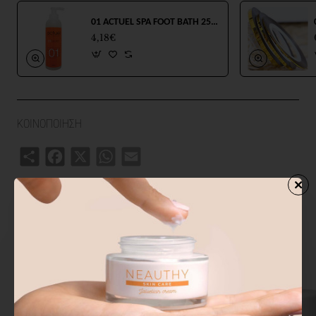
01 ACTUEL SPA FOOT BATH 250ml
4,18€
ΚΟΙΝΟΠΟΙΗΣΗ
Share
Facebook
X
WhatsApp
Email
ΣΧΕΤΙΚΑ ΠΡΟΙΟΝΤΑ
ΑΓΟΡΑΣΑΝ ΕΠΙΣΗΣ
ΑΠΟ ΤΗΝ ΙΔ