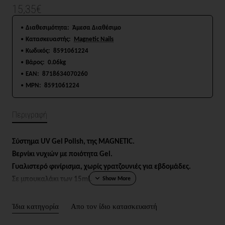
15,35€
Διαθεσιμότητα:
Άμεσα Διαθέσιμο
Κατασκευαστής:
Magnetic Nails
Κωδικός:
8591061224
Βάρος:
0.06kg
EAN:
8718634070260
MPN:
8591061224
Περιγραφή
Σύστημα UV Gel Polish, της MAGNETIC.
Βερνίκι νυχιών με ποιότητα Gel.
Γυαλιστερό φινίρισμα, χωρίς γρατζουνιές για εβδομάδες.
Σε μπουκαλάκι των 15ml.
Ίδια κατηγορία
Απο τον ίδιο κατασκευαστή