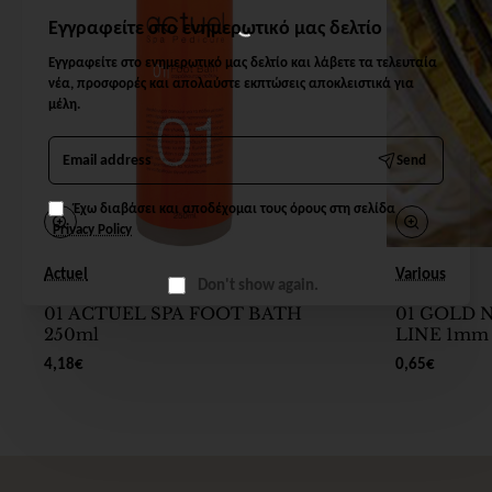
Εγγραφείτε στο ενημερωτικό μας δελτίο
Εγγραφείτε στο ενημερωτικό μας δελτίο και λάβετε τα τελευταία
νέα, προσφορές και απολαύστε εκπτώσεις αποκλειστικά για
μέλη.
Email
Send
address
Έχω διαβάσει και αποδέχομαι τους όρους στη σελίδα
Privacy Policy
Actuel
Various
Don't show again.
01 ACTUEL SPA FOOT BATH
01 GOLD 
250ml
LINE 1mm
4,18€
0,65€