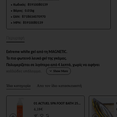
Κωδικός:
85910080139
Βάρος:
0.01kg
EAN:
8718634070970
MPN:
85910080139
Περιγραφή
Extreme white gel από τη MAGNETIC.
Το πιο φωτεινό λευκό gel της γκάμας.
Πολυμερίζεται σε λιγότερο από 4 λεπτά, χωρίς να αφήνει
κολλώδες υπόλειμμα.
Μπορεί να χρησιμοποιηθεί σε fiberglass σε συνδυασμό με
Supreme Finish, σε gel νύχια και σε ακρυλικά.
Ίδια κατηγορία
Απο τον ίδιο κατασκευαστή
Σε βαζάκι των 5g, ιδανικό για δοκιμή.
01 ACTUEL SPA FOOT BATH 250ml
4,18€