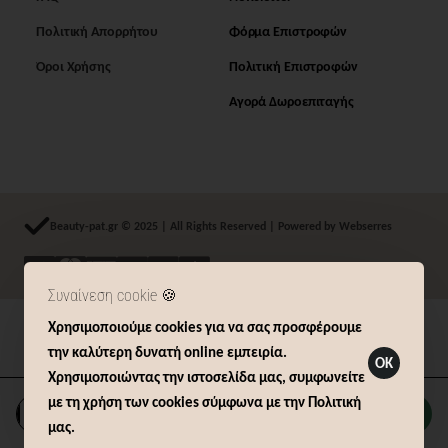
Πολιτική Απορρήτου
Φόρμα Επιστροφών
Όροι Χρήσης
Πολιτική Επιστροφών
Αγορά Δωροεπιταγής
Beauty-pat.gr © 2025 | All Rights Reserved | Powered by Webserres
Συναίνεση cookie 🍪
Χρησιμοποιούμε cookies για να σας προσφέρουμε
Δήλωση Υπαναχώρησης (14 ημερών)
την καλύτερη δυνατή online εμπειρία.
OK
Χρησιμοποιώντας την ιστοσελίδα μας, συμφωνείτε
με τη χρήση των cookies σύμφωνα με την Πολιτική
Καλάθι
μας.