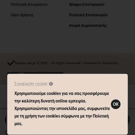
Πολιτική Απορρήτου
Φόρμα Επιστροφών
Όροι Χρήσης
Πολιτική Επιστροφών
Αγορά Δωροεπιταγής
Beauty-pat.gr © 2025 | All Rights Reserved | Powered by Webserres
Συναίνεση cookie 🍪
Χρησιμοποιούμε cookies για να σας προσφέρουμε
Δήλωση Υπαναχώρησης (14 ημερών)
την καλύτερη δυνατή online εμπειρία.
OK
Χρησιμοποιώντας την ιστοσελίδα μας, συμφωνείτε
με τη χρήση των cookies σύμφωνα με την Πολιτική
Καλάθι
μας.
Επιθυμητό
Σύγκριση