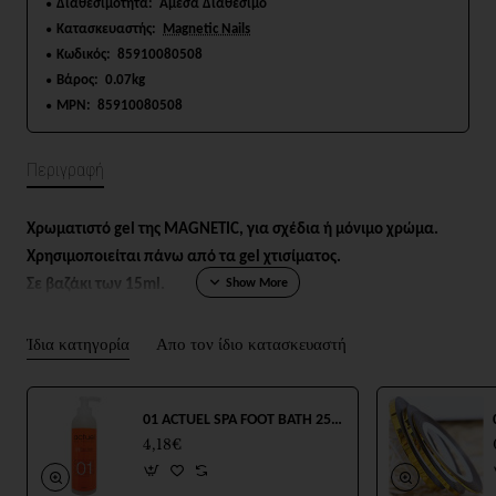
Διαθεσιμότητα:
Άμεσα Διαθέσιμο
Κατασκευαστής:
Magnetic Nails
Κωδικός:
85910080508
Βάρος:
0.07kg
MPN:
85910080508
Περιγραφή
Χρωματιστό gel της MAGNETIC, για σχέδια ή μόνιμο χρώμα.
Χρησιμοποιείται πάνω από τα gel χτισίματος.
Σε βαζάκι των 15ml.
Ίδια κατηγορία
Απο τον ίδιο κατασκευαστή
01 ACTUEL SPA FOOT BATH 250ml
4,18€