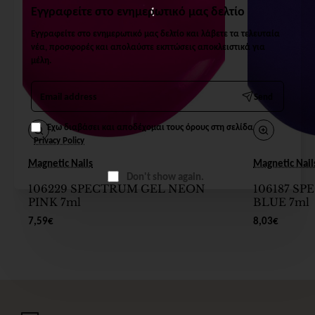
Εγγραφείτε στο ενημερωτικό μας δελτίο
Εγγραφείτε στο ενημερωτικό μας δελτίο και λάβετε τα τελευταία
νέα, προσφορές και απολαύστε εκπτώσεις αποκλειστικά για
μέλη.
Email
Send
address
Έχω διαβάσει και αποδέχομαι τους όρους στη σελίδα
Privacy Policy
Magnetic Nails
Magnetic Nail
Don't show again.
106229 SPECTRUM GEL NEON
106187 S
PINK 7ml
BLUE 7ml
7,59€
8,03€