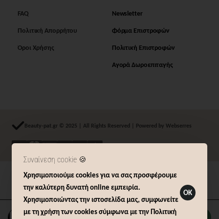
FAQ
Newsletter
Πολιτική Απορρήτου
Φόρμα Επιστροφών
Όροι Χρήσης
Πολιτική Επιστροφών
Αγορά Δωροεπιταγής
Beauty-pat.gr © 2025 | All Rights Reserved | Powered by Webserres
Συναίνεση cookie 🍪
Χρησιμοποιούμε cookies για να σας προσφέρουμε
Δήλωση Υπαναχώρησης (14 ημερών)
την καλύτερη δυνατή online εμπειρία.
OK
Χρησιμοποιώντας την ιστοσελίδα μας, συμφωνείτε
με τη χρήση των cookies σύμφωνα με την Πολιτική
Καλάθι