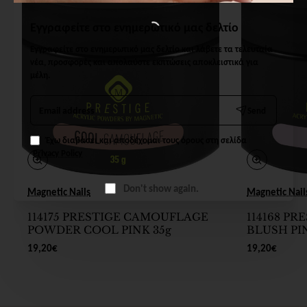
Εγγραφείτε στο ενημερωτικό μας δελτίο
Εγγραφείτε στο ενημερωτικό μας δελτίο και λάβετε τα τελευταία
νέα, προσφορές και απολαύστε εκπτώσεις αποκλειστικά για
μέλη.
Email
Send
address
Έχω διαβάσει και αποδέχομαι τους όρους στη σελίδα
Privacy Policy
Don't show again.
Magnetic Nails
Magnetic Nail
114175 PRESTIGE CAMOUFLAGE
114168 P
POWDER COOL PINK 35g
BLUSH PI
19,20€
19,20€