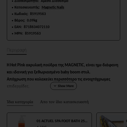
Διαθεσιμότητα:
Άμεσα Διαθέσιμο
Κατασκευαστής:
Magnetic Nails
Κωδικός:
85919563
Βάρος:
0.09kg
EAN:
8718634072110
MPN:
85919563
Περιγραφή
H Hot Pink ακρυλική πούδρα της MAGNETIC, είναι ημι-διάφανη
και ιδανική για ξεθωριασμένο baby boom στυλ.
Απόχρωση που κολακεύει περισσότερο τις ανοιχτόχρωμες
επιδερμίδες.
Σε βαζάκι των 35 γραμμαρίων.
Ίδια κατηγορία
Απο τον ίδιο κατασκευαστή
01 ACTUEL SPA FOOT BATH 250ml