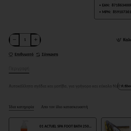
EAN:
871863400
MPN:
85910736
Καλ
Επιθυμητό
Σύγκριση
Περιγραφή
Αυτοκόλλητα σχέδια και μοτίβα, για γρήγορο και εύκολο Nail Art.
Ίδια κατηγορία
Απο τον ίδιο κατασκευαστή
01 ACTUEL SPA FOOT BATH 250ml