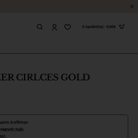
0 προϊόν(τα) - 0,00€
CKER CIRLCES GOLD
Άμεσα Διαθέσιμο
Magnetic Nails
361