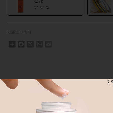
4,18€
ΚΟΙΝΟΠΟΙΗΣΗ
Share
Facebook
X
WhatsApp
Email
 ΠΡΟΙΟΝΤΑ
ΑΓΟΡΑΣΑΝ ΕΠΙΣΗΣ
ΑΠΟ ΤΗΝ ΙΔΙΑ Κ