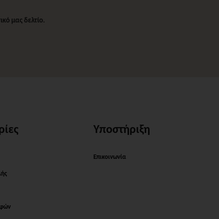
κό μας δελτίο.
ρίες
Υποστήριξη
Επικοινωνία
λής
οφών