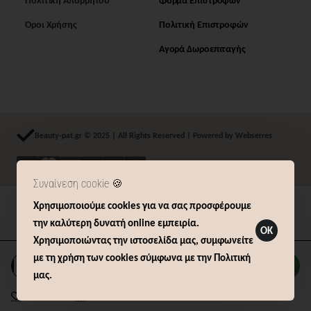
Πολιτική Απορρήτου
Φόρμα Επιστροφών
Όροι Χρήσης
Πολιτική Επιστροφών
Αγορά Δωροεπιταγής
Beauty-pat.gr © 2025 | All Rights Reserved | Powered by Webserres
Συναίνεση cookie 🍪
Χρησιμοποιούμε cookies για να σας προσφέρουμε
Δήλωση Υπαναχώρησης (14 ημερών)
την καλύτερη δυνατή online εμπειρία.
OK
Χρησιμοποιώντας την ιστοσελίδα μας, συμφωνείτε
με τη χρήση των cookies σύμφωνα με την Πολιτική
Καλάθι
μας.
Επιθυμητό
Σύγκριση