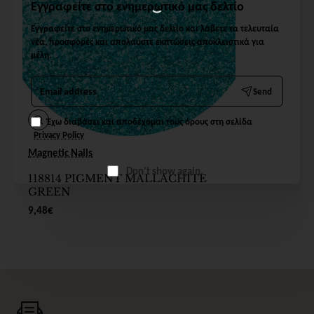
Εγγραφείτε στο ενημερωτικό μας δελτίο
Εγγραφείτε στο ενημερωτικό μας δελτίο και λάβετε τα τελευταία
νέα, προσφορές και απολαύστε εκπτώσεις αποκλειστικά για
μέλη.
Email
Send
address
Έχω διαβάσει και αποδέχομαι τους όρους στη σελίδα
Privacy Policy
Magnetic Nails
Don't show again.
118814 PIGMENT MALLACHITE
GREEN
9,48€