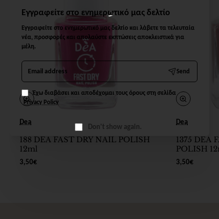
Εγγραφείτε στο ενημερωτικό μας δελτίο
Εγγραφείτε στο ενημερωτικό μας δελτίο και λάβετε τα τελευταία
νέα, προσφορές και απολαύστε εκπτώσεις αποκλειστικά για
μέλη.
Email
Send
address
Έχω διαβάσει και αποδέχομαι τους όρους στη σελίδα
Privacy Policy
Dea
Dea
Don't show again.
188 DEA FAST DRY NAIL POLISH
1375 DEA 
12ml
POLISH 12
3,50€
3,50€