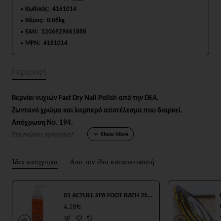
Κωδικός:
4161014
Βάρος:
0.06kg
EAN:
5206929661888
MPN:
4161014
Περιγραφή
Βερνίκι νυχιών Fast Dry Nail Polish από την DEA.
Ζωντανό χρώμα και λαμπερό αποτέλεσμα που διαρκεί.
Απόχρωση
No. 194
.
Στεγνώνει γρήγορα!
Σε μπουκαλάκι των 12ml.
Ίδια κατηγορία
Απο τον ίδιο κατασκευαστή
01 ACTUEL SPA FOOT BATH 250ml
4,18€