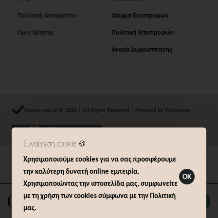
Πολιτική Απορρήτου
Φόρμα Επιστροφών
Όροι Χρήσης
Πολιτική Επιστροφών
Αγορά Δωροεπιταγής
Beauty-pat.gr © 2025 | All Rights Reserved | Powered by Webserres
Συναίνεση cookie 🍪
Χρησιμοποιούμε cookies για να σας προσφέρουμε
Δήλωση Υπαναχώρησης (14 ημερών)
την καλύτερη δυνατή online εμπειρία.
OK
Χρησιμοποιώντας την ιστοσελίδα μας, συμφωνείτε
με τη χρήση των cookies σύμφωνα με την Πολιτική
Καλάθι
μας.