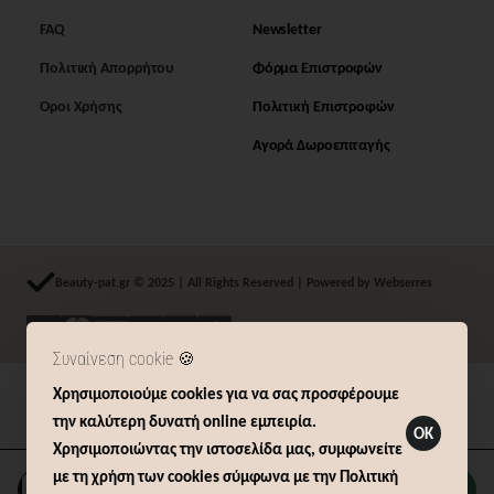
FAQ
Newsletter
Πολιτική Απορρήτου
Φόρμα Επιστροφών
Όροι Χρήσης
Πολιτική Επιστροφών
Αγορά Δωροεπιταγής
Beauty-pat.gr © 2025 | All Rights Reserved | Powered by Webserres
Συναίνεση cookie 🍪
Χρησιμοποιούμε cookies για να σας προσφέρουμε
Δήλωση Υπαναχώρησης (14 ημερών)
την καλύτερη δυνατή online εμπειρία.
OK
Χρησιμοποιώντας την ιστοσελίδα μας, συμφωνείτε
με τη χρήση των cookies σύμφωνα με την Πολιτική
Καλάθι