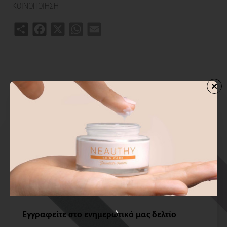
ΚΟΙΝΟΠΟΙΗΣΗ
Share
Facebook
X
WhatsApp
Email
ΣΧΕΤΙΚΑ ΠΡΟΙΟΝΤΑ
ΑΓΟΡΑΣΑΝ ΕΠΙΣΗΣ
ΑΠΟ ΤΗΝ ΙΔ
Εγγραφείτε στο ενημερωτικό μας δελτίο