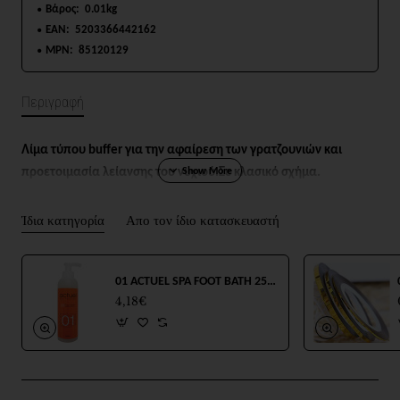
Βάρος:
0.01kg
EAN:
5203366442162
MPN:
85120129
Περιγραφή
Λίμα τύπου buffer για την αφαίρεση των γρατζουνιών και
προετοιμασία λείανσης του νυχιού.
Σε κλασικό σχήμα.
Ίδια κατηγορία
Απο τον ίδιο κατασκευαστή
01 ACTUEL SPA FOOT BATH 250ml
4,18€