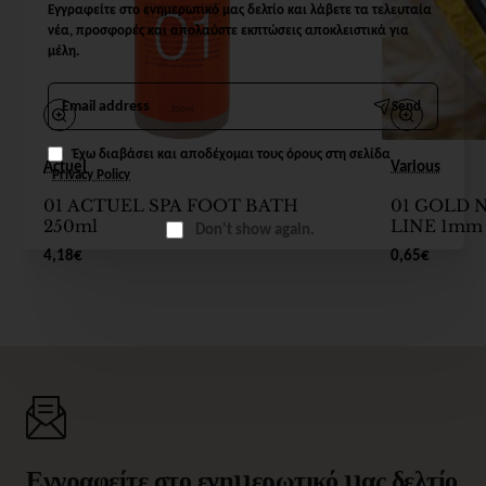
Εγγραφείτε στο ενημερωτικό μας δελτίο και λάβετε τα τελευταία
νέα, προσφορές και απολαύστε εκπτώσεις αποκλειστικά για
μέλη.
Email
Send
address
Έχω διαβάσει και αποδέχομαι τους όρους στη σελίδα
Actuel
Various
Privacy Policy
01 ACTUEL SPA FOOT BATH
01 GOLD 
250ml
LINE 1mm
Don't show again.
4,18€
0,65€
Εγγραφείτε στο ενημερωτικό μας δελτίο