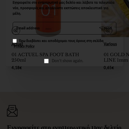
Εγγραφείτε στο ενημερωτικό μας δελτίο και λάβετε τα τελευταία
νέα, προσφορές και απολαύστε εκπτώσεις αποκλειστικά για
μέλη.
Email
Send
address
Έχω διαβάσει και αποδέχομαι τους όρους στη σελίδα
Actuel
Various
Privacy Policy
01 ACTUEL SPA FOOT BATH
01 GOLD 
250ml
LINE 1mm
Don't show again.
4,18€
0,65€
Εγγραφείτε στο ενημερωτικό μας δελτίο