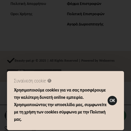
Πολιτική Απορρήτου
Φόρμα Επιστροφών
Όροι Χρήσης
Πολιτική Επιστροφών
Αγορά Δωροεπιταγής
Beauty-pat.gr © 2025 | All Rights Reserved | Powered by Webserres
Συναίνεση cookie 🍪
Χρησιμοποιούμε cookies για να σας προσφέρουμε
Δήλωση Υπαναχώρησης (14 ημερών)
την καλύτερη δυνατή online εμπειρία.
OK
Χρησιμοποιώντας την ιστοσελίδα μας, συμφωνείτε
με τη χρήση των cookies σύμφωνα με την Πολιτική
Καλάθι
μας.
Επιθυμητό
Σύγκριση