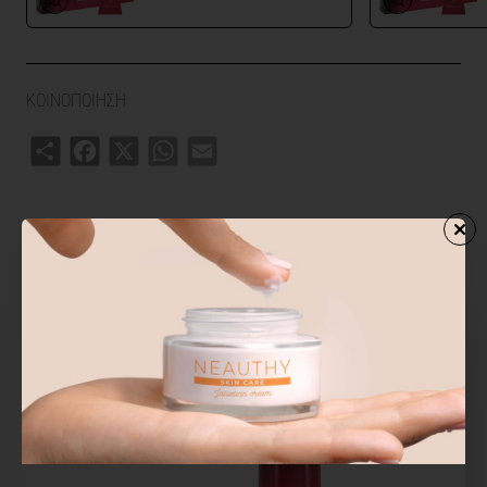
Υποαλλεργική και δερματολογικά ελεγμένη φόρμουλα.
Το προϊόν δεν ξεβγάζεται.
6ml.
ΚΟΙΝΟΠΟΙΗΣΗ
Share
Facebook
X
WhatsApp
Email
ΑΓΟΡΑΣΑΝ ΕΠΙΣΗΣ
ΑΠΟ ΤΗΝ ΙΔΙΑ ΚΑΤΗΓΟΡΙΑ