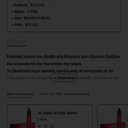
Κωδικός:
8521521
Βάρος:
0.01kg
EAN:
8032841538291
MPN:
8521521
Περιγραφή
Εντατική λοσιόν που βοηθά στη διέγερση των αδρανών βολβών
και αποκαθιστά την πυκνότητα της τρίχας.
Τα βλαστοκύτταρα φυτικής προέλευσης σε συνέργεια με τα
υδρολυμένα εκχυλίσματα από ρόκα και καρύδι, διεγείρουν την
ανάπτυξη των κυττάρων του βολβού της τρίχας, το ενεργό
οξυγόνο ελαχιστοποιεί τον σχηματισμό ελευθέρων ριζών και η
Ίδια κατηγορία
Απο τον ίδιο κατασκευαστή
Αργινίνη διευκολύνει τη μικροκυκλοφορία.
Η τρίχα δυναμώνει και γίνεται πιο ανθεκτική, ενώ η φυσική
.01 DARK ACTUEL 100ml
ανάπτυξη της τρίχας βελτιώνεται, χάρη στην επιμήκυνση του
7,60€
κύκλου ζωής της.