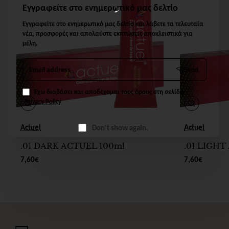
Εγγραφείτε στο ενημερωτικό μας δελτίο
Εγγραφείτε στο ενημερωτικό μας δελτίο και λάβετε τα τελευταία
νέα, προσφορές και απολαύστε εκπτώσεις αποκλειστικά για
μέλη.
Email
Send
address
Έχω διαβάσει και αποδέχομαι τους όρους στη σελίδα
Privacy Policy
Actuel
Actuel
Don't show again.
.01 DARK ACTUEL 100ml
.01 LIGHT
7,60€
7,60€